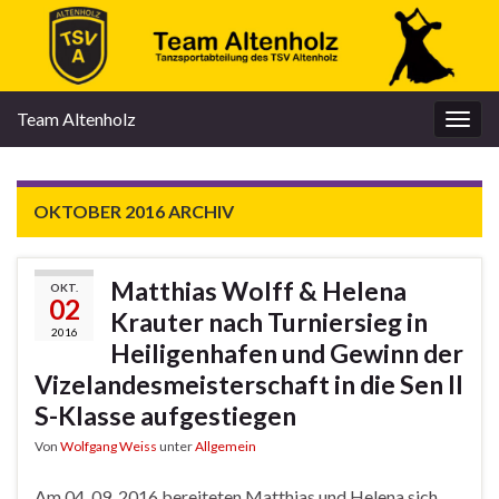
Team Altenholz
Navi
umsc
OKTOBER 2016
ARCHIV
Matthias Wolff & Helena
OKT.
02
Krauter nach Turniersieg in
2016
Heiligenhafen und Gewinn der
Vizelandesmeisterschaft in die Sen II
S-Klasse aufgestiegen
Von
Wolfgang Weiss
unter
Allgemein
Am 04. 09. 2016 bereiteten Matthias und Helena sich