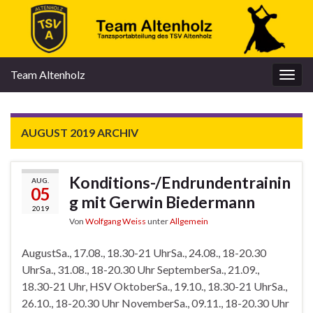
Team Altenholz
Navi
umsc
AUGUST 2019
ARCHIV
Konditions-/Endrundentrainin
AUG.
05
g mit Gerwin Biedermann
2019
Von
Wolfgang Weiss
unter
Allgemein
AugustSa., 17.08., 18.30-21 UhrSa., 24.08., 18-20.30
UhrSa., 31.08., 18-20.30 Uhr SeptemberSa., 21.09.,
18.30-21 Uhr, HSV OktoberSa., 19.10., 18.30-21 UhrSa.,
26.10., 18-20.30 Uhr NovemberSa., 09.11., 18-20.30 Uhr