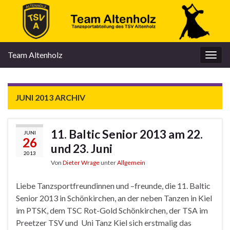
Team Altenholz
Navi
umsc
JUNI 2013
ARCHIV
11. Baltic Senior 2013 am 22.
JUNI
26
und 23. Juni
2013
Von
Dieter Wrage
unter
Allgemein
Liebe Tanzsportfreundinnen und –freunde, die 11. Baltic
Senior 2013 in Schönkirchen, an der neben Tanzen in Kiel
im PTSK, dem TSC Rot-Gold Schönkirchen, der TSA im
Preetzer TSV und Uni Tanz Kiel sich erstmalig das