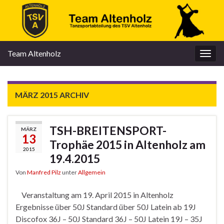
Team Altenholz
Navi
umsc
MÄRZ 2015
ARCHIV
TSH-BREITENSPORT-
MÄRZ
13
Trophäe 2015 in Altenholz am
2015
19.4.2015
Von
Manfred Pilz
unter
Allgemein
Veranstaltung am 19. April 2015 in Altenholz
Ergebnisse über 50J Standard über 50J Latein ab 19J
Discofox 36J – 50J Standard 36J – 50J Latein 19J – 35J