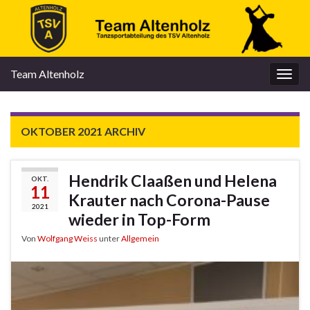
Team Altenholz
Navi
umsc
OKTOBER 2021
ARCHIV
Hendrik Claaßen und Helena
OKT.
11
Krauter nach Corona-Pause
2021
wieder in Top-Form
Von
Wolfgang Weiss
unter
Allgemein