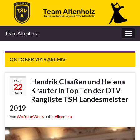
Team Altenholz
Navi
umsc
OKTOBER 2019
ARCHIV
Hendrik Claaßen und Helena
OKT.
22
Krauter in Top Ten der DTV-
2019
Rangliste TSH Landesmeister
2019
Von
Wolfgang Weiss
unter
Allgemein