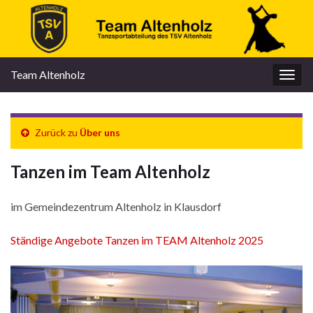
Team Altenholz
Navi
umsc
Zurück zu
Über uns
Tanzen im Team Altenholz
im Gemeindezentrum Altenholz in Klausdorf
Ständige Angebote Tanzen im TEAM Altenholz 2025