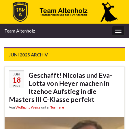
Team Altenholz
Navi
umsc
JUNI 2025
ARCHIV
Geschafft! Nicolas und Eva-
JUNI
18
Lotta von Heyer machen in
2025
Itzehoe Aufstieg in die
Masters III C-Klasse perfekt
Von
Wolfgang Weiss
unter
Turniere