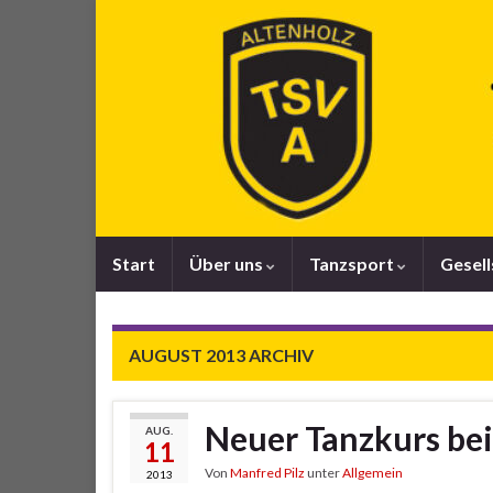
Start
Über uns
Tanzsport
Gesel
AUGUST 2013
ARCHIV
Neuer Tanzkurs be
AUG.
11
Von
Manfred Pilz
unter
Allgemein
2013