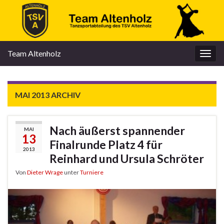
Team Altenholz
Navi
umsc
MAI 2013
ARCHIV
Nach äußerst spannender
MAI
13
Finalrunde Platz 4 für
2013
Reinhard und Ursula Schröter
Von
Dieter Wrage
unter
Turniere