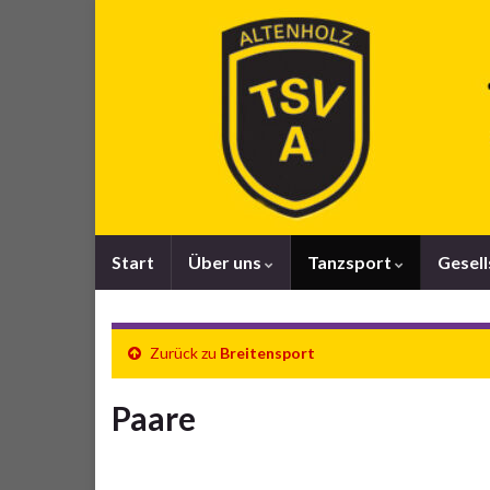
Start
Über uns
Tanzsport
Gesel
Zurück zu
Breitensport
Paare