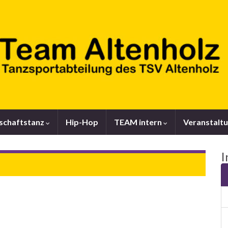
lschaftstanz
Hip-Hop
TEAM intern
Veranstalt
I