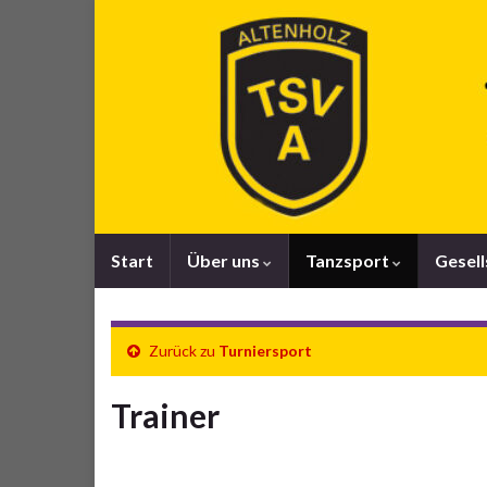
Start
Über uns
Tanzsport
Gesel
Zurück zu
Turniersport
Trainer