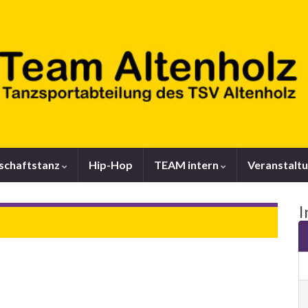
lschaftstanz
Hip-Hop
TEAM intern
Veranstalt
I