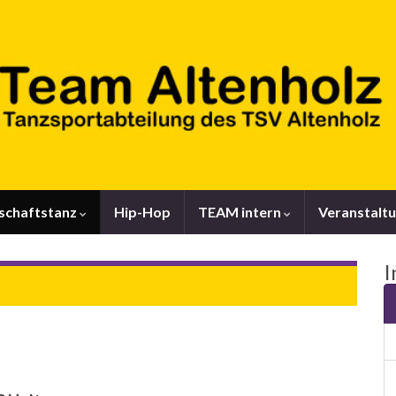
lschaftstanz
Hip-Hop
TEAM intern
Veranstalt
I