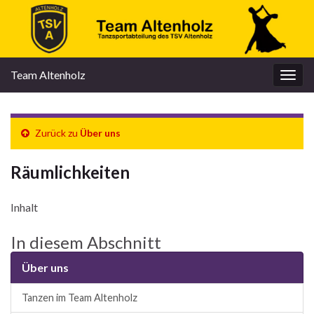
Team Altenholz
Navi
umsc
Zurück zu
Über uns
Räumlichkeiten
Inhalt
In diesem Abschnitt
Über uns
Tanzen im Team Altenholz