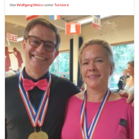
Von
Wolfgang Weiss
unter
Turniere