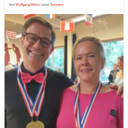
Von
Wolfgang Weiss
unter
Turniere