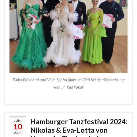
Falko Friedland und Viola Spohn (links im Bild) bei der Siegerehrung
vom „7. Kiel Pokal“
Hamburger Tanzfestival 2024:
JUNI
10
Nikolas & Eva-Lotta von
2024