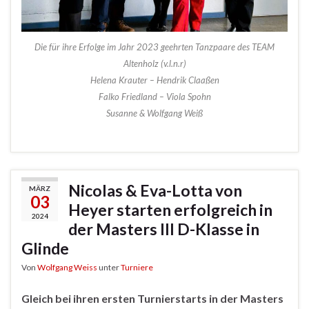
Die für ihre Erfolge im Jahr 2023 geehrten Tanzpaare des TEAM
Altenholz (v.l.n.r)
Helena Krauter – Hendrik Claaßen
Falko Friedland – Viola Spohn
Susanne & Wolfgang Weiß
Nicolas & Eva-Lotta von
MÄRZ
03
Heyer starten erfolgreich in
2024
der Masters III D-Klasse in
Glinde
Von
Wolfgang Weiss
unter
Turniere
Gleich bei ihren ersten Turnierstarts in der Masters