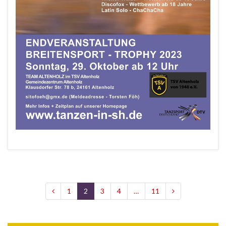
1
2
3
4
…
11